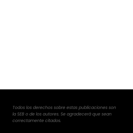
Todos los derechos sobre estas publicaciones son
la SEB o de los autores. Se agradecerá que sean
correctamente citados.