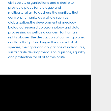
civil society organizations and a desire to
provide a place for dialogue and
multiculturalism to address the conflicts that
confront humanity as a whole such as
globalization, the development of medico-
biological research, biotechnology and data
processing as well as a concern for human
rights abuses, the destruction of our living planet,
conflicts that put in danger the survival of all
species, the rights and obligations of individuals,
sustainable development, social justice, equality
and protection for of all forms of life.