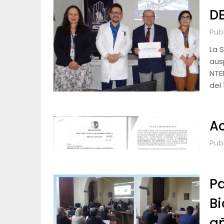
DE
Publ
La 
ausp
NTE
del 
Ac
Publ
Pa
Bi
añ