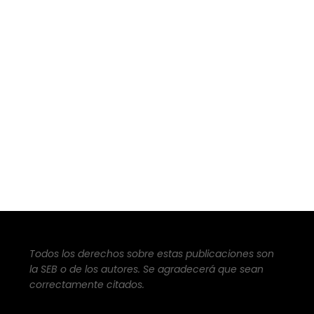
Todos los derechos sobre estas publicaciones son
la SEB o de los autores. Se agradecerá que sean
correctamente citados.