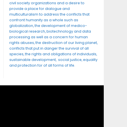
civil society organizations and a desire to
provide a place for dialogue and
multiculturalism to address the conflicts that
confront humanity as a whole such as
globalization, the development of medico-
biological research, biotechnology and data
processing as well as a concern for human
rights abuses, the destruction of our living planet,
conflicts that put in danger the survival of all
species, the rights and obligations of individuals,
sustainable development, social justice, equality
and protection for of all forms of life.