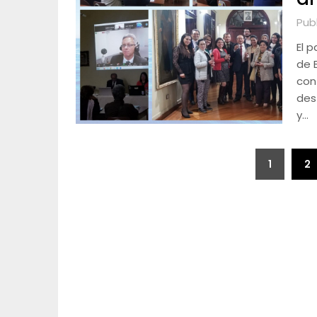
Pub
El 
de 
con
des
y…
Paginación
1
2
de
entradas